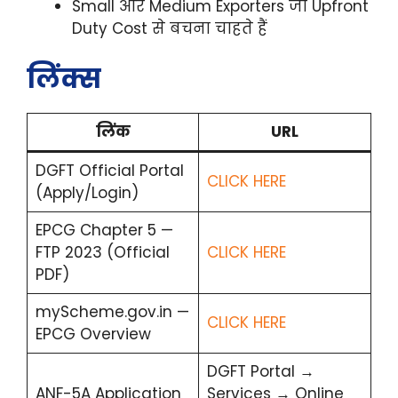
Small और Medium Exporters जो Upfront
Duty Cost से बचना चाहते हैं
लिंक्स
लिंक
URL
DGFT Official Portal
CLICK HERE
(Apply/Login)
EPCG Chapter 5 —
FTP 2023 (Official
CLICK HERE
PDF)
myScheme.gov.in —
CLICK HERE
EPCG Overview
DGFT Portal →
ANF-5A Application
Services → Online