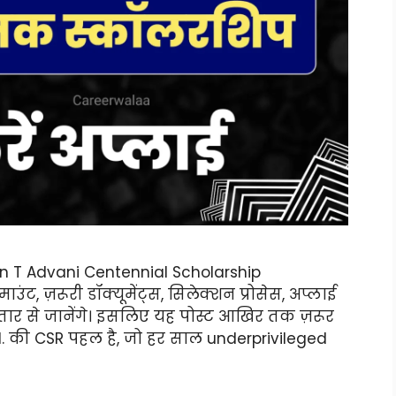
n T Advani Centennial Scholarship
ट, ज़रूरी डॉक्यूमेंट्स, सिलेक्शन प्रोसेस, अप्लाई
्तार से जानेंगे। इसलिए यह पोस्ट आखिर तक ज़रूर
Ltd. की CSR पहल है, जो हर साल underprivileged